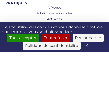
PRATIQUES
A Propos
Solutions personnalisées
Actualités
Contact
Ce site utilise des cookies et vous donne le contrôle
Mentions légales
sur ceux que vous souhaitez activer
Politique de Confidentialité
Tout accepter
Tout refuser
Personnaliser
Conditions Générales de Vente
X
Masquer 
Politique de confidentialité
RFIT Technologies
29 Allée Guglielmo Marconi
26000 Valence - FRANCE
TEL : +33 (0)4 75 75 98 52
Envoyer un mail