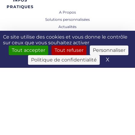
INFOS
PRATIQUES
A Propos
Solutions personnalisées
Actualités
Contact
Ce site utilise des cookies et vous donne le contrôle
Mentions légales
sur ceux que vous souhaitez activer
Politique de Confidentialité
Tout accepter
Tout refuser
Personnaliser
Conditions Générales de Vente
X
Masquer 
Politique de confidentialité
RFIT Technologies
29 Allée Guglielmo Marconi
26000 Valence - FRANCE
TEL : +33 (0)4 75 75 98 52
Envoyer un mail