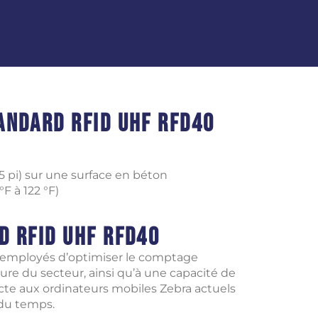
andard RFID UHF RFD40
(5 pi) sur une surface en béton
F à 122 °F)
d RFID UHF RFD40
employés d’optimiser le comptage
ure du secteur, ainsi qu’à une capacité de
ecte aux ordinateurs mobiles Zebra actuels
e du temps.