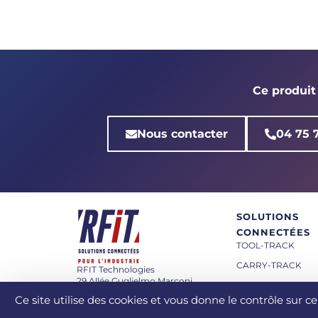
Ce produit
Nous contacter
04 75 
SOLUTIONS
CONNECTÉES
TOOL-TRACK
CARRY-TRACK
RFIT Technologies
29 Allée Guglielmo Marconi
SUPPLY-TRACK
26000 Valence - FRANCE
Ce site utilise des cookies et vous donne le contrôle sur 
ITI-TRACK
TEL : +33 (0)4 75 75 98 52