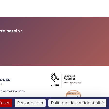
re besoin :
IQUES
os
ns personnalisées
tés
fuser
Personnaliser
Politique de confidentialité
t
s légales