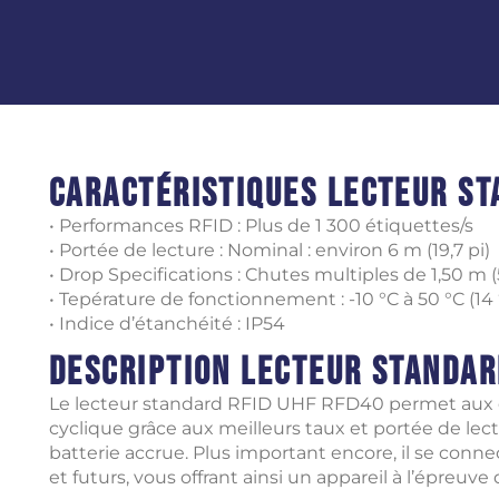
Caractéristiques Lecteur st
• Performances RFID : Plus de 1 300 étiquettes/s
• Portée de lecture : Nominal : environ 6 m (19,7 pi)
• Drop Specifications : Chutes multiples de 1,50 m 
• Tepérature de fonctionnement : -10 °C à 50 °C (14 °
• Indice d’étanchéité : IP54
Description Lecteur standar
Le lecteur standard RFID UHF RFD40 permet aux 
cyclique grâce aux meilleurs taux et portée de lect
batterie accrue. Plus important encore, il se conn
et futurs, vous offrant ainsi un appareil à l’épreuv