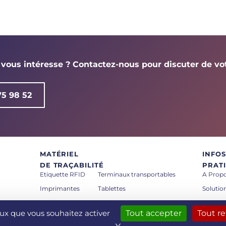
 vous intéresse ? Contactez-nous pour discuter de vot
75 98 52
MATÉRIEL
INFOS
DE TRAÇABILITÉ
PRAT
Etiquette RFID
Terminaux transportables
A Prop
Imprimantes
Tablettes
Solutio
Antennes RFID
Beacon Ble
Actuali
ceux que vous souhaitez activer
Tout accepter
Tout re
Lecteurs fixes RFID
Gateway Ble
Contac
Mention